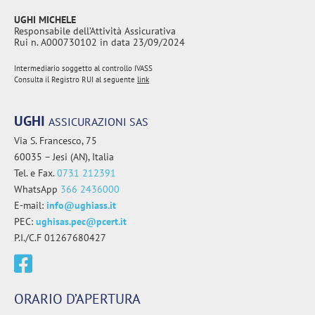
UGHI MICHELE
Responsabile dell’Attività Assicurativa
Rui n. A000730102 in data 23/09/2024
Intermediario soggetto al controllo IVASS
Consulta il Registro RUI al seguente
link
UGHI
ASSICURAZIONI SAS
Via S. Francesco, 75
60035 – Jesi (AN), Italia
Tel. e Fax.
0731 212391
WhatsApp
366 2436000
E-mail:
info@ughiass.it
PEC:
ughisas.pec@pcert.it
P.I./C.F 01267680427
ORARIO D’APERTURA