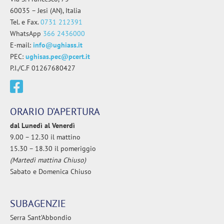
60035 – Jesi (AN), Italia
Tel. e Fax.
0731 212391
WhatsApp
366 2436000
E-mail:
info@ughiass.it
PEC:
ughisas.pec@pcert.it
P.I./C.F 01267680427
ORARIO D’APERTURA
dal Lunedì al Venerdì
9.00 – 12.30 il mattino
15.30 – 18.30 il pomeriggio
(Martedì mattina Chiuso)
Sabato e Domenica Chiuso
SUBAGENZIE
Serra Sant’Abbondio