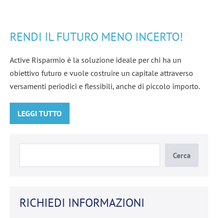
PIÙ
UN’IMPRESA
Rendi
il
RENDI IL FUTURO MENO INCERTO!
futuro
meno
Active Risparmio è la soluzione ideale per chi ha un
incerto!
obiettivo futuro e vuole costruire un capitale attraverso
versamenti periodici e flessibili, anche di piccolo importo.
LEGGI TUTTO
RENDI
IL
FUTURO
MENO
INCERTO!
Cerca
RICHIEDI INFORMAZIONI