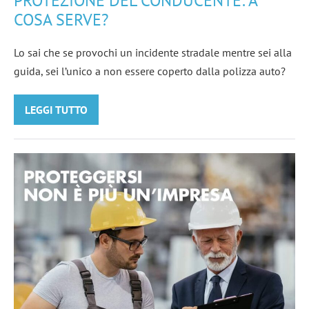
PROTEZIONE DEL CONDUCENTE: A
COSA SERVE?
Lo sai che se provochi un incidente stradale mentre sei alla
guida, sei l’unico a non essere coperto dalla polizza auto?
LEGGI TUTTO
PROTEZIONE
DEL
CONDUCENTE:
A
COSA
Proteggersi
SERVE?
non
è
più
un’impresa