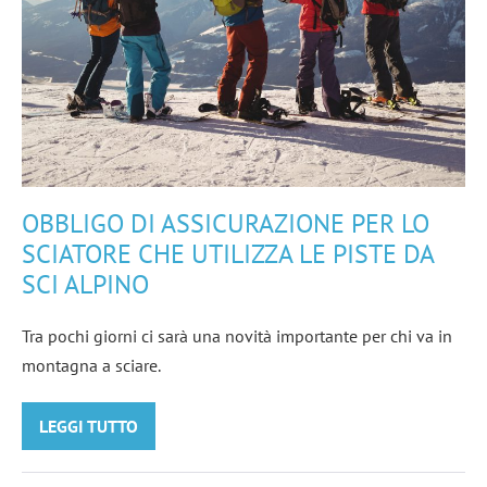
piste
da
sci
alpino
OBBLIGO DI ASSICURAZIONE PER LO
SCIATORE CHE UTILIZZA LE PISTE DA
SCI ALPINO
Tra pochi giorni ci sarà una novità importante per chi va in
montagna a sciare.
LEGGI TUTTO
OBBLIGO
DI
ASSICURAZIONE
PER