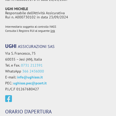
UGHI MICHELE
Responsabile dell’Attività Assicurativa
Rui n. A000730102 in data 23/09/2024
Intermediario soggetto al controllo IVASS
Consulta il Registro RUI al seguente
link
UGHI
ASSICURAZIONI SAS
Via S. Francesco, 75
60035 – Jesi (AN), Italia
Tel. e Fax.
0731 212391
WhatsApp
366 2436000
E-mail:
info@ughiass.it
PEC:
ughisas.pec@pcert.it
P.I./C.F 01267680427
ORARIO D’APERTURA