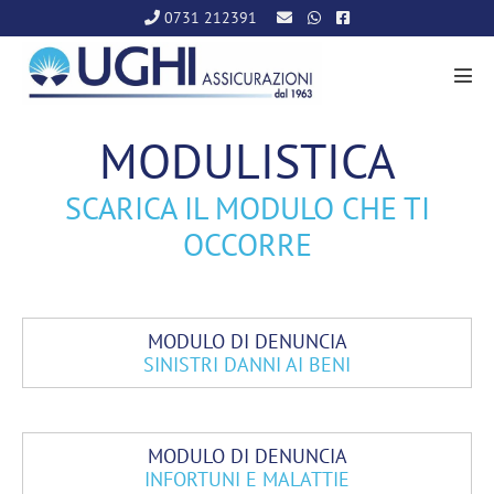
Salta
0731 212391
al
contenuto
Atti
men
MODULISTICA
SCARICA IL MODULO CHE TI
OCCORRE
MODULO DI DENUNCIA
SINISTRI DANNI AI BENI
MODULO DI DENUNCIA
INFORTUNI E MALATTIE