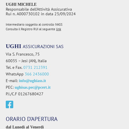
UGHI MICHELE
Responsabile dell’Attività Assicurativa
Rui n. A000730102 in data 23/09/2024
Intermediario soggetto al controllo IVASS
Consulta il Registro RUI al seguente
link
UGHI
ASSICURAZIONI SAS
Via S. Francesco, 75
60035 – Jesi (AN), Italia
Tel. e Fax.
0731 212391
WhatsApp
366 2436000
E-mail:
info@ughiass.it
PEC:
ughisas.pec@pcert.it
P.I./C.F 01267680427
ORARIO D’APERTURA
dal Lunedì al Venerdì