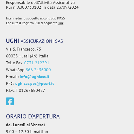
Responsabile dell’Attività Assicurativa
Rui n. A000730102 in data 23/09/2024
Intermediario soggetto al controllo IVASS
Consulta il Registro RUI al seguente
link
UGHI
ASSICURAZIONI SAS
Via S. Francesco, 75
60035 – Jesi (AN), Italia
Tel. e Fax.
0731 212391
WhatsApp
366 2436000
E-mail:
info@ughiass.it
PEC:
ughisas.pec@pcert.it
P.I./C.F 01267680427
ORARIO D’APERTURA
dal Lunedì al Venerdì
9.00 – 12.30 il mattino